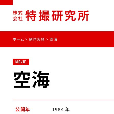
ホーム
>
制作実績
>
空海
MOVIE
空海
公開年
1984 年