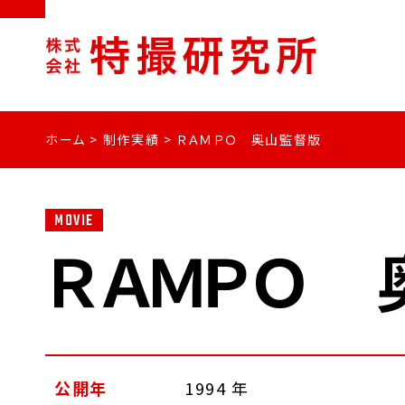
ホーム
>
制作実績
>
ＲＡＭＰＯ 奥山監督版
MOVIE
ＲＡＭＰＯ
公開年
1994 年